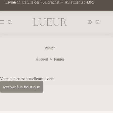
Passer
Livraison gratuite dès 75€ d’achat • Avis clients : 4,8/5
au
contenu
Panier
d’achat
Panier
Accueil
Panier
Votre panier est actuellement vide.
Retour à la boutique