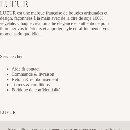
LUEUR est une marque française de bougies artisanales et
design, façonnées à la main avec de la cire de soja 100%
végétale. Chaque création allie élégance et authenticité pour
illuminer vos intérieurs et apporter style et raffinement à vos
moments du quotidien.
Service client
Aide & contact
Commande & livraison
Retour & remboursement
Termes & conditions
Politique de confidentialité
LUEUR
Qui sommes-nous ?
Nous utilisons des cookies pour nous assurer que nous vous offrons la