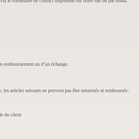
via le formulaire de contact disponible sur notre site ou par email.
d’un remboursement ou d’un échange.
 les articles suivants ne peuvent pas être retournés ni remboursés :
e du client